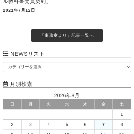
ル教科書売買契約」
2021年7月12日
「事務室より」記事一覧へ
NEWSリスト
月別検索
2026年8月
日
月
火
水
木
金
土
1
2
3
4
5
6
7
8